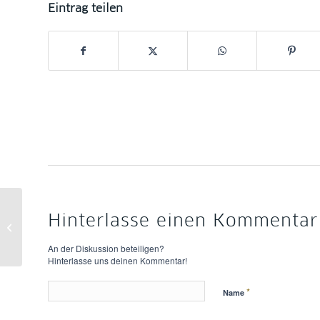
Eintrag teilen
9.09. – Online-Workshop: ChatAI –
Hinterlasse einen Kommentar
ein datenschutzkonformer KI-
Chatbot...
An der Diskussion beteiligen?
Hinterlasse uns deinen Kommentar!
*
Name