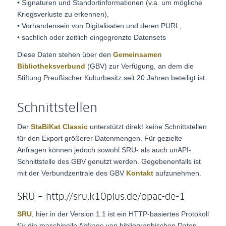
• Signaturen und Standortinformationen (v.a. um mögliche
Kriegsverluste zu erkennen),
• Vorhandensein von Digitalisaten und deren PURL,
• sachlich oder zeitlich eingegrenzte Datensets
Diese Daten stehen über den
Gemeinsamen
Bibliotheksverbund
(GBV) zur Verfügung, an dem die
Stiftung Preußischer Kulturbesitz seit 20 Jahren beteiligt ist.
Schnittstellen
Der
StaBiKat Classic
unterstützt direkt keine Schnittstellen
für den Export größerer Datenmengen. Für gezielte
Anfragen können jedoch sowohl SRU- als auch unAPI-
Schnittstelle des GBV genutzt werden. Gegebenenfalls ist
mit der Verbundzentrale des GBV
Kontakt
aufzunehmen.
SRU –
http://sru.k10plus.de/opac-de-1
SRU
, hier in der Version 1.1 ist ein HTTP-basiertes Protokoll
für die maschinelle Abfrage von bibliographischen Daten.