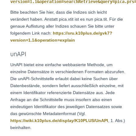
version=1.1&operation=searchRetrieve&query=pica.prs
Bitte beachten Sie hier, dass die Indizes sich leicht
verändert haben. Anstatt pica.xtit ist es nun pica.tit. Für die
genaue Auflistung aller Indizes schauen Sie bitte unter
folgendem Link nach:
https://sru.k10plus.de/gvk7?
version=1.1&operation=explain
unAPI
UnAPI bietet eine einfache webbasierte Methode, um
einzelne Datensätze in verschiedenen Formaten abzurufen.
Die unAPI-Schnittstelle erlaubt dabei keine Suchen über
Datenbestände, sondern liefert ausschließlich einzelne, mit
einem Identifikator referenzierte Datensätze aus. Jede
Anfrage an die Schnittstelle muss insofern also einen
eindeutigen Identifikator des jeweiligen Datensatzes sowie
das gewünschte Metadatenformat (Vgl.
https://wiki.k10plus.de/display/K10PLUS/UnAPI
, 1. Abs.)
beinhalten.