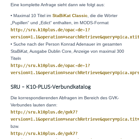
Eine komplette Anfrage sieht dann wie folgt aus:
• Maximal 10 Titel im
StaBiKat Classic
, die die Wörter
„Pupillen“ und „Edict“ enthalten, im MODS-Format
http://sru.k10plus.de/opac-de-1?
version=1.1&operation=searchRetrieve&query=pica.xti
• Suche nach der Person Konrad Adenauer im gesamten
StaBiKat, Ausgabe Dublin Core, Anzeige von maximal 300
Titeln
http://sru.k10plus.de/opac-de-1?
version=1.1&operation=searchRetrieve&query=pica.xpr
SRU – K10-PLUS-Verbundkatalog
Die korrespondierenden Abfragen im Bereich des GVK-
Verbundes lauten dann:
http://sru.k10plus.de/gvk7?
version=1.1&operation=searchRetrieve&query=pica.tit
bzw.
http://sru.k10plus.de/gvk7?